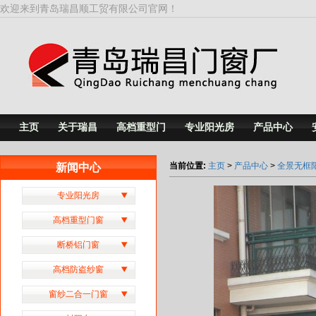
欢迎来到青岛瑞昌顺工贸有限公司官网！
主页
关于瑞昌
高档重型门
专业阳光房
产品中心
当前位置:
主页
>
产品中心
>
全景无框
新闻中心
专业阳光房
高档重型门窗
断桥铝门窗
高档防盗纱窗
窗纱二合一门窗