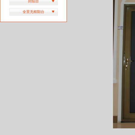
封阳台
全景无框阳台