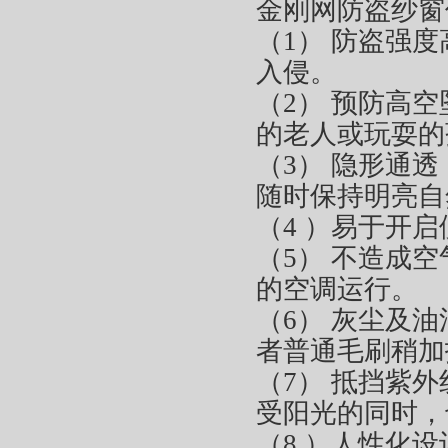
金刚网防盗纱窗
（1） 防盗强
入侵。
（2） 预防高
的老人或玩耍的
（3） 隐形通
随时保持明亮自
（4 ）易于开
（5） 不造成
的空调运行。
（6） 灰尘及
者普通毛刷稍加
（7） 抵挡紫
受阳光的同时，
（8 ）人性化