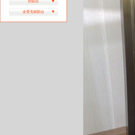
封阳台
全景无框阳台